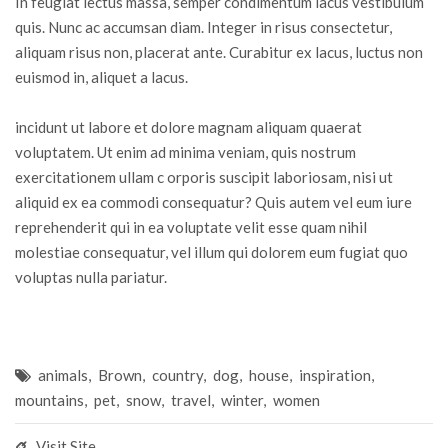
In feugiat lectus massa, semper condimentum lacus vestibulum
quis. Nunc ac accumsan diam. Integer in risus consectetur,
aliquam risus non, placerat ante. Curabitur ex lacus, luctus non
euismod in, aliquet a lacus.
incidunt ut labore et dolore magnam aliquam quaerat
voluptatem. Ut enim ad minima veniam, quis nostrum
exercitationem ullam c orporis suscipit laboriosam, nisi ut
aliquid ex ea commodi consequatur? Quis autem vel eum iure
reprehenderit qui in ea voluptate velit esse quam nihil
molestiae consequatur, vel illum qui dolorem eum fugiat quo
voluptas nulla pariatur.
animals
,
Brown
,
country
,
dog
,
house
,
inspiration
,
mountains
,
pet
,
snow
,
travel
,
winter
,
women
Visit Site