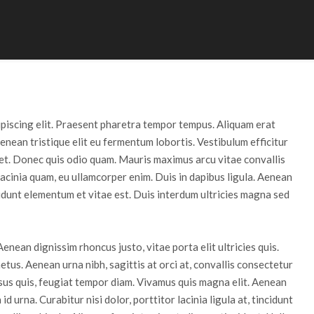
ipiscing elit. Praesent pharetra tempor tempus. Aliquam erat
Aenean tristique elit eu fermentum lobortis. Vestibulum efficitur
 et. Donec quis odio quam. Mauris maximus arcu vitae convallis
acinia quam, eu ullamcorper enim. Duis in dapibus ligula. Aenean
ncidunt elementum et vitae est. Duis interdum ultricies magna sed
Aenean dignissim rhoncus justo, vitae porta elit ultricies quis.
tus. Aenean urna nibh, sagittis at orci at, convallis consectetur
isus quis, feugiat tempor diam. Vivamus quis magna elit. Aenean
id urna. Curabitur nisi dolor, porttitor lacinia ligula at, tincidunt