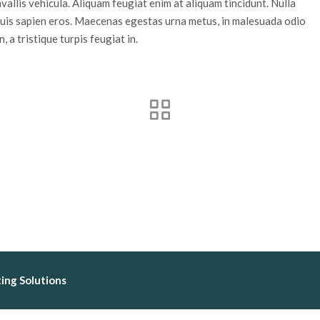
allis vehicula. Aliquam feugiat enim at aliquam tincidunt. Nulla
uis sapien eros. Maecenas egestas urna metus, in malesuada odio
 a tristique turpis feugiat in.
ing Solutions